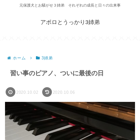
元保護犬とお騒がせ３姉弟 それぞれの成長と日々の出来事
アポロとうっかり3姉弟
ホーム
3姉弟
習い事のピアノ、ついに最後の日
2020.10.02
2020.10.06