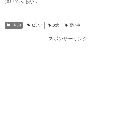
弾いてみるか…
3姉弟
ピアノ
次女
習い事
スポンサーリンク