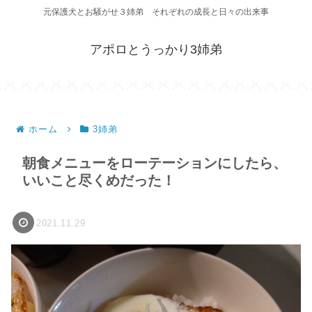
元保護犬とお騒がせ３姉弟 それぞれの成長と日々の出来事
アポロとうっかり3姉弟
ホーム
3姉弟
朝食メニューをローテーションにしたら、
いいこと尽くめだった！
2021.11.29