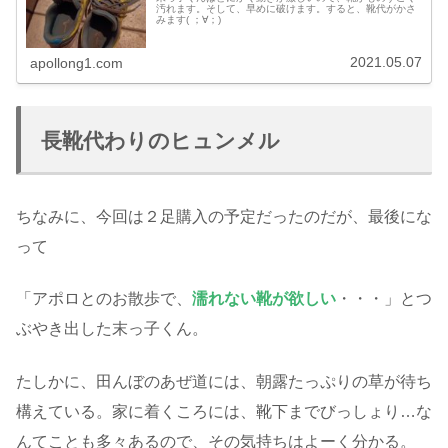
汚れます。そして、早めに破けます。すると、靴代がかさ
みます( ；∀；)
2021.05.07
apollong1.com
長靴代わりのヒュンメル
ちなみに、今回は２足購入の予定だったのだが、最後にな
って
「アポロとのお散歩で、
濡れない靴が欲しい
・・・」とつ
ぶやき出した末っ子くん。
たしかに、田んぼのあぜ道には、朝露たっぷりの草が待ち
構えている。家に着くころには、靴下までびっしょり…な
んてことも多々あるので、その気持ちはよーく分かる。