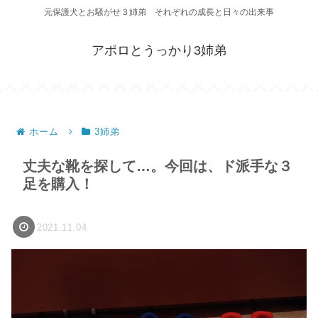
元保護犬とお騒がせ３姉弟 それぞれの成長と日々の出来事
アポロとうっかり3姉弟
ホーム
3姉弟
丈夫な靴を探して…。今回は、ド派手な３
足を購入！
2021.11.04