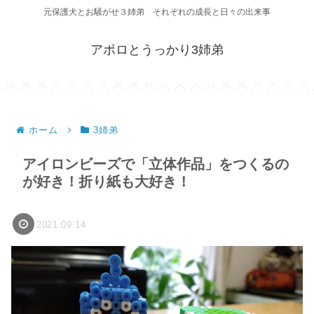
元保護犬とお騒がせ３姉弟 それぞれの成長と日々の出来事
アポロとうっかり3姉弟
ホーム
3姉弟
アイロンビーズで「立体作品」をつくるの
が好き！折り紙も大好き！
2021.09.14