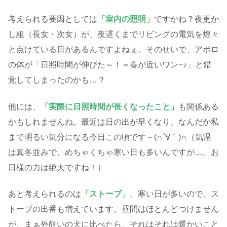
考えられる要因としては
「室内の照明」
ですかね？夜更か
し組（長女・次女）が、夜遅くまでリビングの電気を煌々
と点けている日があるんですよねぇ。そのせいで、アポロ
の体が「日照時間が伸びた～！＝春が近いワン~♪」と錯
覚してしまったのかも…？
他には、
「実際に日照時間が長くなったこと」
も関係ある
かもしれませんね。最近は日の出が早くなり、なんだか私
まで明るい気分になる今日この頃です～(∩´∀｀)∩（気温
は真冬並みで、めちゃくちゃ寒い日も多いんですが…。お
日様の力は絶大ですね！）
あと考えられるのは
「ストーブ」
。寒い日が多いので、ス
トーブの出番も増えています。昼間はほとんどつけません
が、まぁ外飼いの犬に比べたら、それはそれは暖かいこと