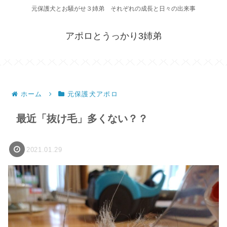
元保護犬とお騒がせ３姉弟 それぞれの成長と日々の出来事
アポロとうっかり3姉弟
ホーム
元保護犬アポロ
最近「抜け毛」多くない？？
2021.01.29