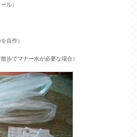
ロール）
のを自作）
お散歩でマナー水が必要な場合）