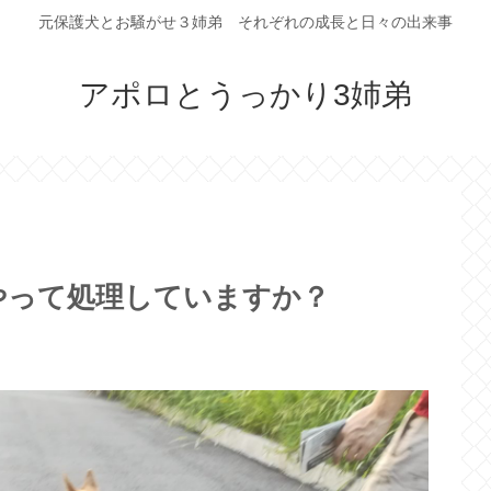
元保護犬とお騒がせ３姉弟 それぞれの成長と日々の出来事
アポロとうっかり3姉弟
やって処理していますか？