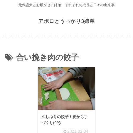
元保護犬とお騒がせ３姉弟 それぞれの成長と日々の出来事
アポロとうっかり3姉弟
合い挽き肉の餃子
久しぶりの餃子！皮から手
づくり(^^)/
2021.02.04